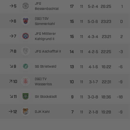




--



 



--



 



--


 



--

​
  



--

​
 
 



--

​




--

​
 



--

​
 