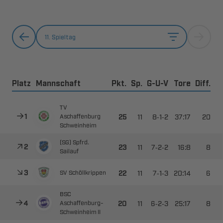
11. Spieltag
Platz
Mannschaft
Pkt.
Sp.
G-U-V
Tore
Diff.




--




 



--






--


 




--


​
 