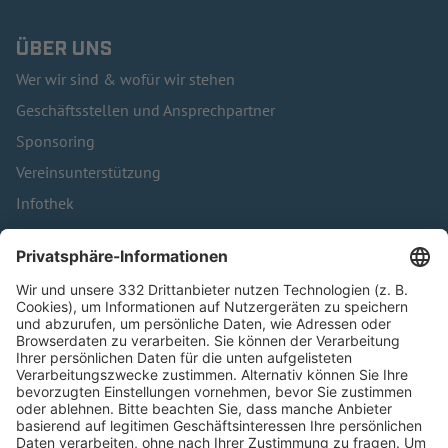
ÜBER UNS
Wer wir sind & wofür wir stehen
Geschäftsstellen und Ansprechpartner
Sponsoring
Vereinsunterstützung
Infothek
Kontakt
HÄUFIG BESUCHTE SEITEN
Pässe und Vereinswechsel
Trainerausbildung
Schulungsangebot Vereinsmitarbeiter
BFV-Geschäftsstellen