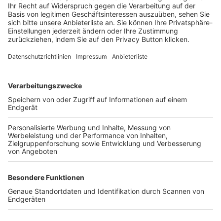
Trainerbörse
Login SpielPlus
FOLGE DEM BFV
TOP-VEREINE
TOP-PARTNER