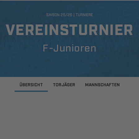
SAISON 25/26 | TURNIERE
VEREINSTURNIER
F-Junioren
ÜBERSICHT
TORJÄGER
MANNSCHAFTEN