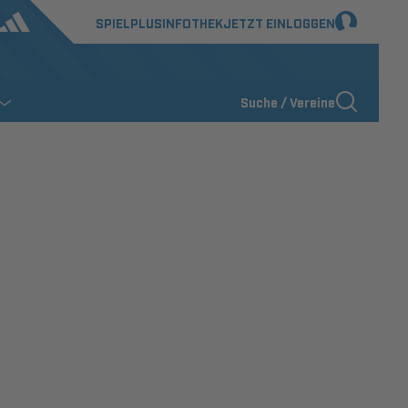
SPIELPLUS
INFOTHEK
JETZT EINLOGGEN
Suche / Vereine