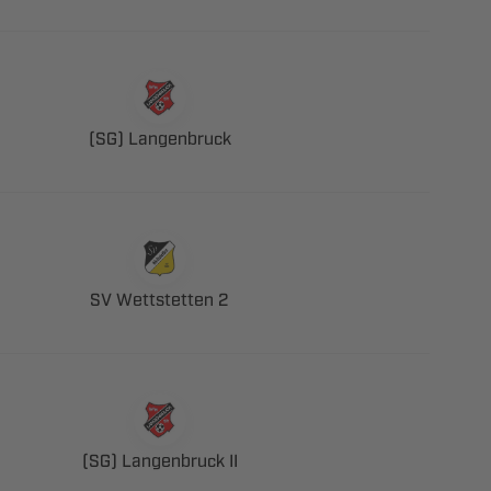
 
  
  