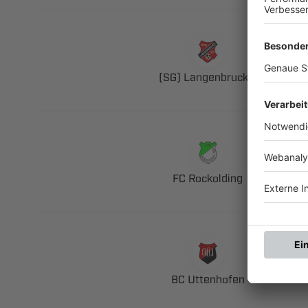
  
 
 