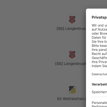
 
  
  