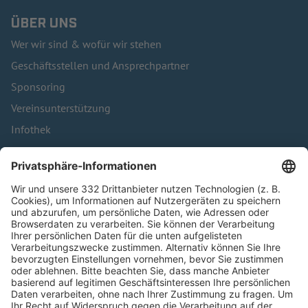
ÜBER UNS
Wer wir sind & wofür wir stehen
Geschäftsstellen und Ansprechpartner
Sponsoring
Vereinsunterstützung
Infothek
Kontakt
HÄUFIG BESUCHTE SEITEN
Pässe und Vereinswechsel
Trainerausbildung
Schulungsangebot Vereinsmitarbeiter
BFV-Geschäftsstellen
Trainerbörse