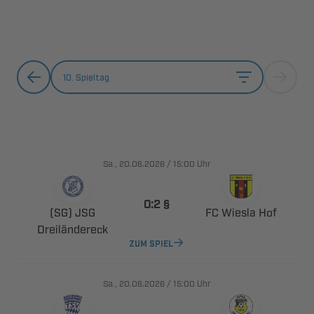
10. Spieltag
., 
/

Uhr
 
 
  

ZUM SPIEL
., 
/

Uhr