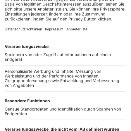
Login SpielPlus
FOLGE DEM BFV
TOP-VEREINE
TOP-PARTNER