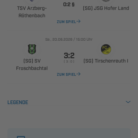
 
 ​
   

ZUM SPIEL
., 
/

Uhr

 
  
    

ZUM SPIEL
LEGENDE