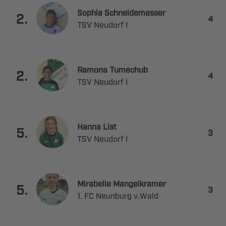
 

.

  
 

.

  
 

.

  
 

.

   