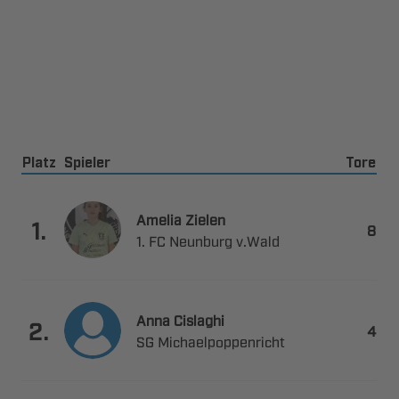
Platz
Spieler
Tore
 

.

   
 

.

 