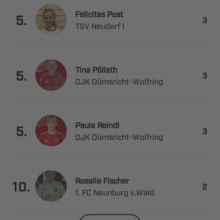
 

.

  
 

.

 ​
 

.

 ​
 

.

   