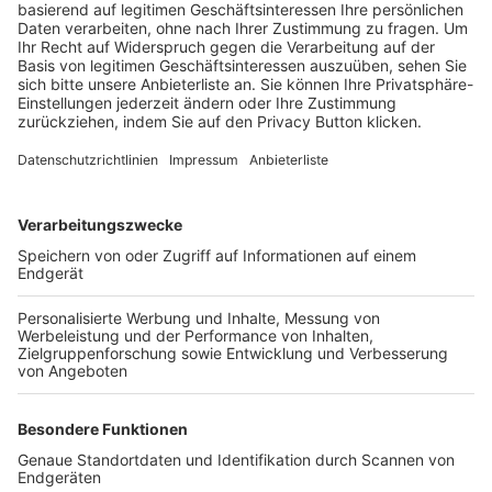
BFV-Geschäftsstellen
Trainerbörse
Login SpielPlus
FOLGE DEM BFV
TOP-VEREINE
TOP-PARTNER