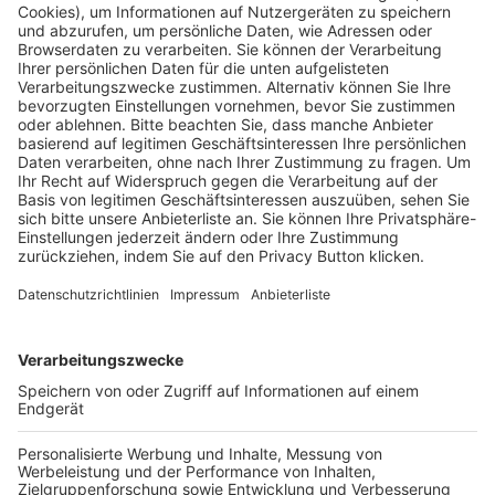
Pässe und Vereinswechsel
Trainerausbildung
Schulungsangebot Vereinsmitarbeiter
BFV-Geschäftsstellen
Trainerbörse
Login SpielPlus
FOLGE DEM BFV
TOP-VEREINE