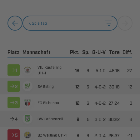
7. Spieltag
Platz
Mannschaft
Pkt.
Sp.
G-U-V
Tore
Diff.
 



--


​



--


 



--


 



--


 



--

​
  ​