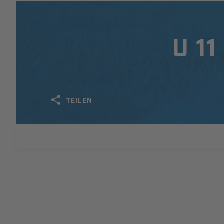
U 11
TEILEN