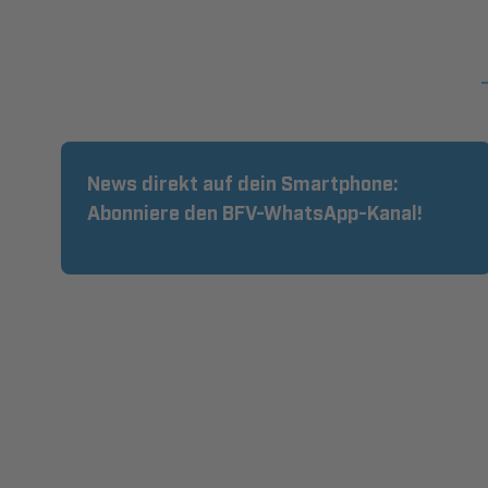
News direkt auf dein Smartphone:
Abonniere den BFV-WhatsApp-Kanal!