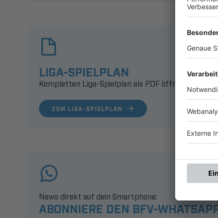
LIGA-SPIELPLAN
Kompletten Liga-Spielplan als PDF öffnen.
ZUM LIGA-SPIELPLAN
News direkt auf dein Smartphone:
ABONNIERE DEN BFV-WHATSAPP