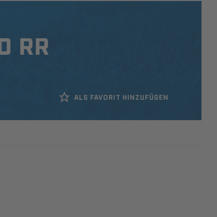
RD RR
ALS FAVORIT HINZUFÜGEN