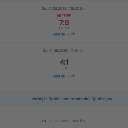
., 
/

Uhr
ABPFIFF

    
ZUM SPIEL
., 
/

Uhr

    
ZUM SPIEL
Verlegte Spiele ausserhalb des Spieltages
., 
/

Uhr