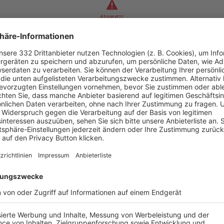

ZUM SPIEL
 einfach mit den BFV-Widgets.