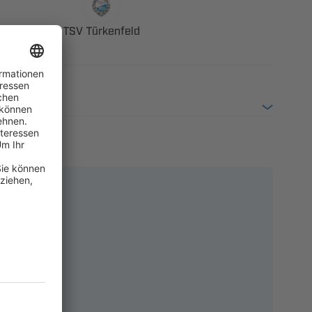
 