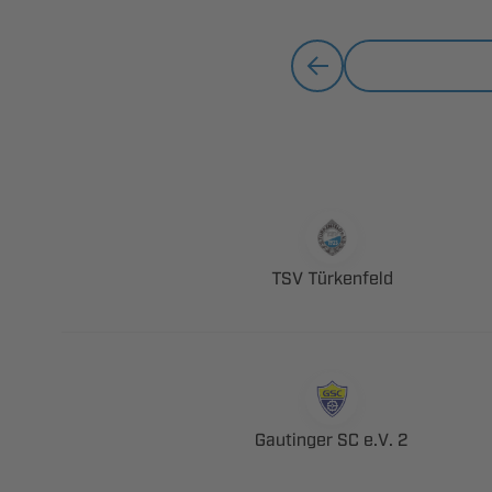
 
   