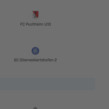
  
  