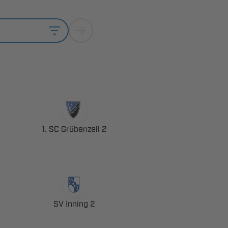
   
  