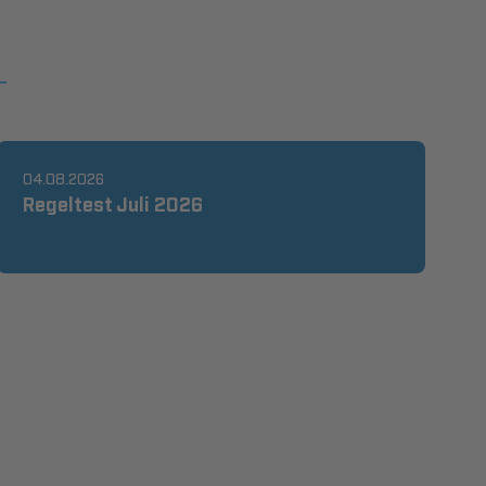
04.08.2026
Regeltest Juli 2026