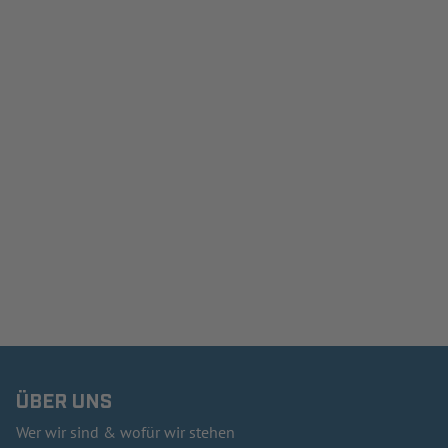
ÜBER UNS
Wer wir sind & wofür wir stehen