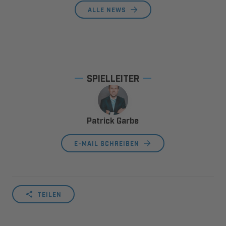
ALLE NEWS
SPIELLEITER
Patrick Garbe
E-MAIL SCHREIBEN
TEILEN