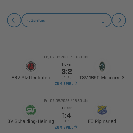
4. Spieltag
., 
/

Uhr
Ticker

 
   
    
ZUM SPIEL
., 
/

Uhr
Ticker

 ​
 
    
ZUM SPIEL