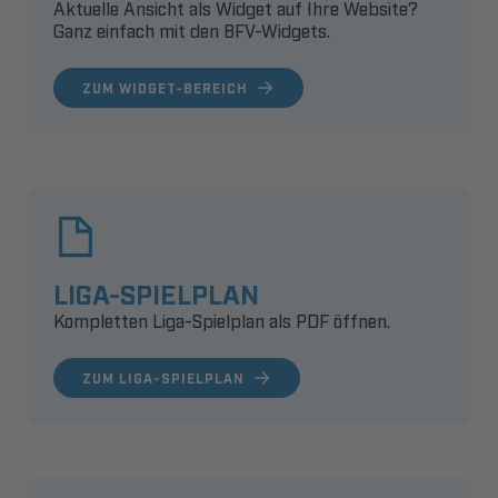
Aktuelle Ansicht als Widget auf Ihre Website?
Ganz einfach mit den BFV-Widgets.
ZUM WIDGET-BEREICH
LIGA-SPIELPLAN
Kompletten Liga-Spielplan als PDF öffnen.
ZUM LIGA-SPIELPLAN