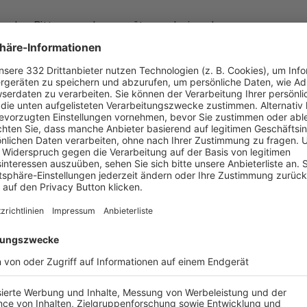
erden. Bitte versuche es später noch einmal.
UNSERE NEUIGKEITEN FÜR DICH
06.08.2026
Trainingsdialog am 5. Oktober: So gelingt
modernes Abwehrtraining
ALLE NEWS