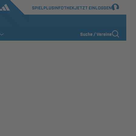
SPIELPLUS
INFOTHEK
JETZT EINLOGGEN
Suche / Vereine