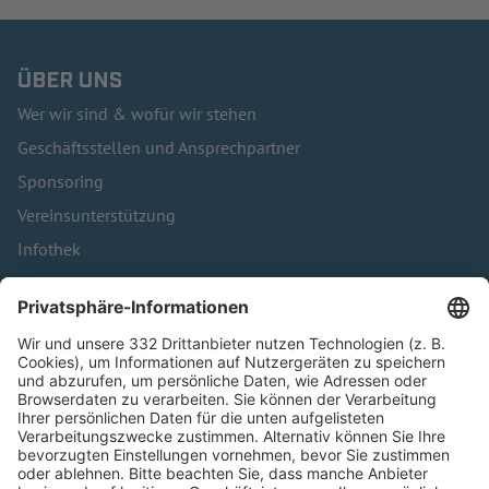
ÜBER UNS
Wer wir sind & wofür wir stehen
Geschäftsstellen und Ansprechpartner
Sponsoring
Vereinsunterstützung
Infothek
Kontakt
HÄUFIG BESUCHTE SEITEN
Pässe und Vereinswechsel
Trainerausbildung
Schulungsangebot Vereinsmitarbeiter
BFV-Geschäftsstellen