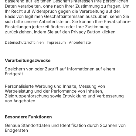
Trainerbörse
Login SpielPlus
FOLGE DEM BFV
TOP-VEREINE
TOP-PARTNER