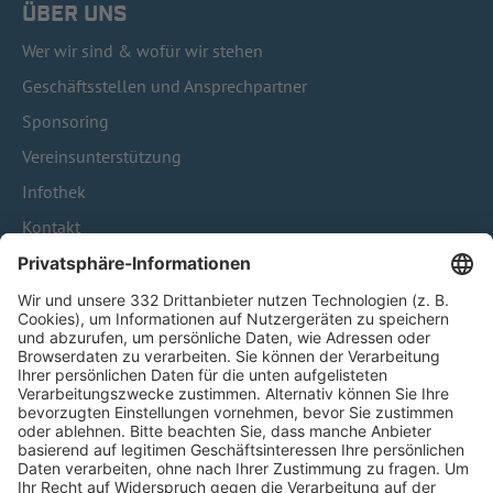
ÜBER UNS
Wer wir sind & wofür wir stehen
Geschäftsstellen und Ansprechpartner
Sponsoring
Vereinsunterstützung
Infothek
Kontakt
HÄUFIG BESUCHTE SEITEN
Pässe und Vereinswechsel
Trainerausbildung
Schulungsangebot Vereinsmitarbeiter
BFV-Geschäftsstellen
Trainerbörse