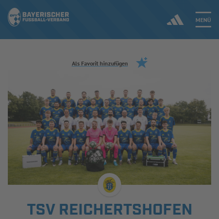
MENÜ
Jetzt einloggen
Als Favorit hinzufügen
ERGEBNISSE & WETTBEWERBE
NEUIGKEITEN
SPIELBETRIEB & VERBANDSLEBEN
AUSBILDUNG & FÖRDERUNG
DER VERBAND
TSV REICHERTSHOFEN