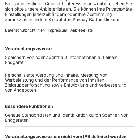
Login SpielPlus
FOLGE DEM BFV
TOP-VEREINE
TOP-PARTNER