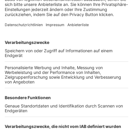
Trainerbörse
Login SpielPlus
FOLGE DEM BFV
TOP-VEREINE
TOP-PARTNER