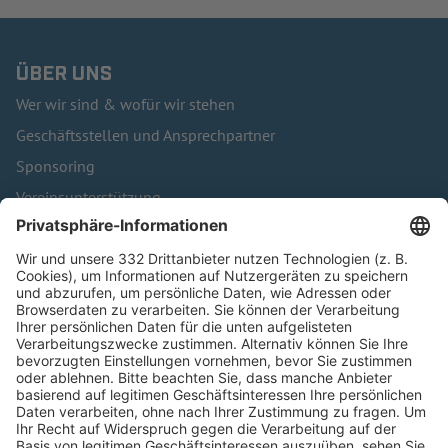
ÜBER UNS
Wer wir sind & wofür wir stehen
Geschäftsstellen und Ansprechpartner
Sponsoring
Vereinsunterstützung
Infothek
Kontakt
HÄUFIG BESUCHTE SEITEN
Pässe und Vereinswechsel
Trainerausbildung
Schulungsangebot Vereinsmitarbeiter
BFV-Geschäftsstellen