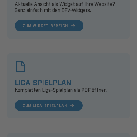
Aktuelle Ansicht als Widget auf Ihre Website?
Ganz einfach mit den BFV-Widgets.
ZUM WIDGET-BEREICH
LIGA-SPIELPLAN
Kompletten Liga-Spielplan als PDF öffnen.
ZUM LIGA-SPIELPLAN