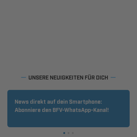
UNSERE NEUIGKEITEN FÜR DICH
News direkt auf dein Smartphone:
Abonniere den BFV-WhatsApp-Kanal!