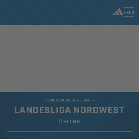
MENÜ
SAISON 13/14 | MEISTERSCHAFTEN
LANDESLIGA NORDWEST
Herren