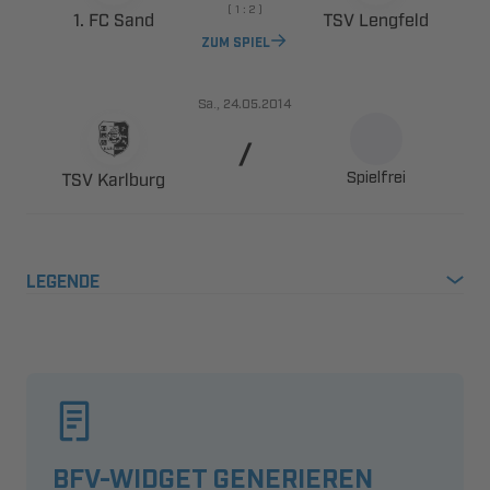
    
  
 
ZUM SPIEL
., 

Spielfrei
 
LEGENDE
BFV-WIDGET GENERIEREN