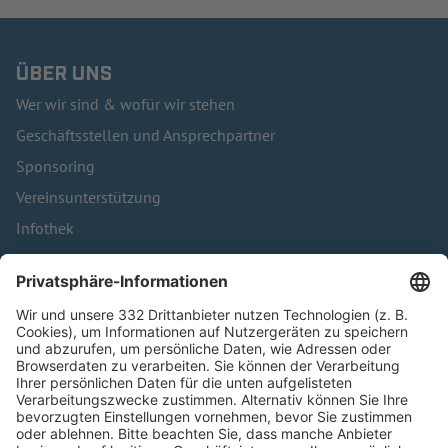
ÜBER UNS
Wer wir sind & wofür wir stehen
Geschäftsstellen und Ansprechpartner
Sponsoring
Vereinsunterstützung
Infothek
Kontakt
HÄUFIG BESUCHTE SEITEN
Pässe und Vereinswechsel
Trainerausbildung
Schulungsangebot Vereinsmitarbeiter
BFV-Geschäftsstellen