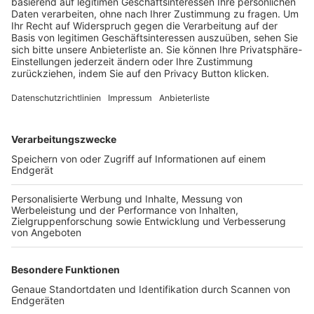
Trainerbörse
Login SpielPlus
FOLGE DEM BFV
TOP-VEREINE
TOP-PARTNER