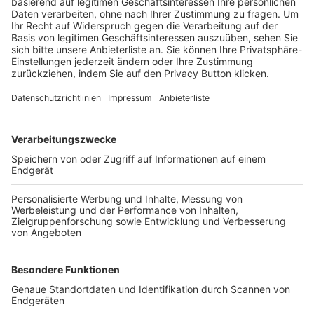
Trainerbörse
Login SpielPlus
FOLGE DEM BFV
TOP-VEREINE
TOP-PARTNER