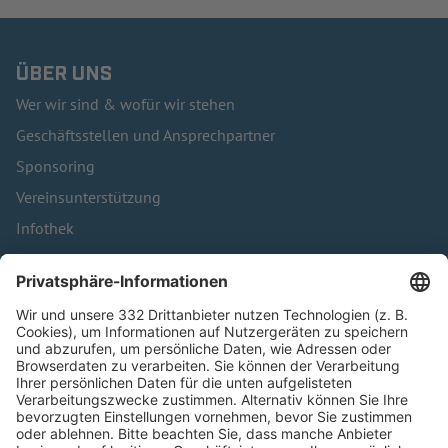
ÜBER UNS
Wer wir sind & wofür wir stehen
Geschäftsstellen und Ansprechpartner
Sponsoring
Vereinsunterstützung
Infothek
Kontakt
HÄUFIG BESUCHTE SEITEN
Pässe und Vereinswechsel
Trainerausbildung
Schulungsangebot Vereinsmitarbeiter
BFV-Geschäftsstellen