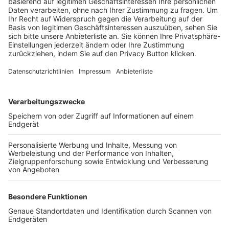
Trainerbörse
Login SpielPlus
FOLGE DEM BFV
TOP-VEREINE
TOP-PARTNER