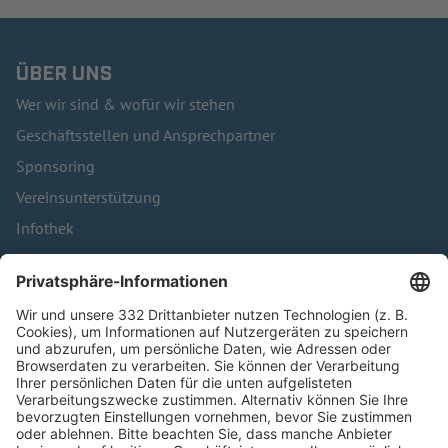
ÜBER UNS
Wer wir sind & wofür wir stehen
Geschäftsstellen und Ansprechpartner
Sponsoring
Vereinsunterstützung
Infothek
Kontakt
HÄUFIG BESUCHTE SEITEN
Pässe und Vereinswechsel
Trainerausbildung
Schulungsangebot Vereinsmitarbeiter
BFV-Geschäftsstellen