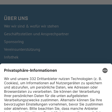
ÜBER UNS
Wer wir sind & wofür wir stehen
Geschäftsstellen und Ansprechpartner
Sponsoring
Vereinsunterstützung
Infothek
Kontakt
HÄUFIG BESUCHTE SEITEN
Pässe und Vereinswechsel
Trainerausbildung
Schulungsangebot Vereinsmitarbeiter
BFV-Geschäftsstellen