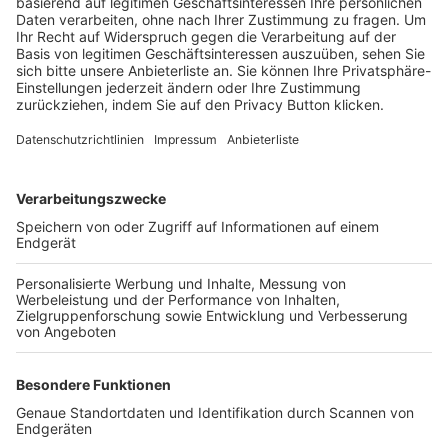
Trainerbörse
Login SpielPlus
FOLGE DEM BFV
TOP-VEREINE
TOP-PARTNER