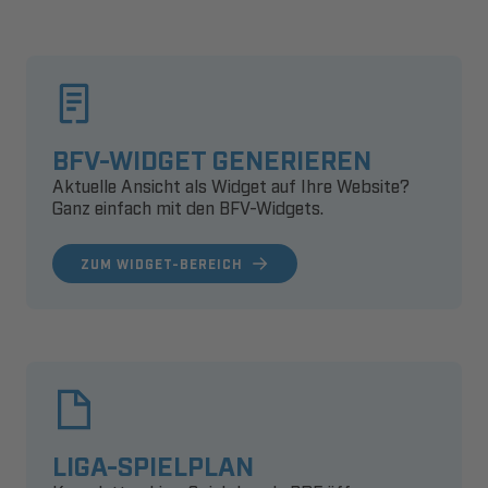
BFV-WIDGET GENERIEREN
Aktuelle Ansicht als Widget auf Ihre Website?
Ganz einfach mit den BFV-Widgets.
ZUM WIDGET-BEREICH
LIGA-SPIELPLAN