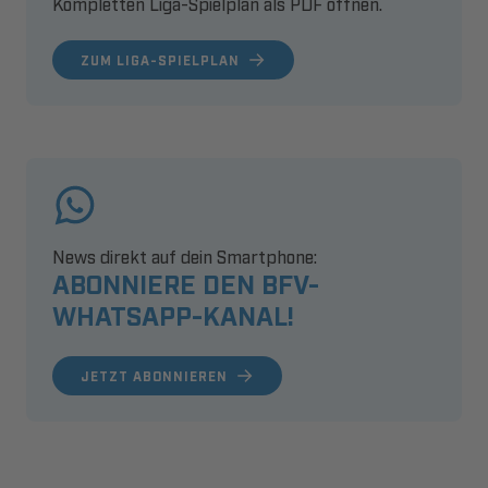
Kompletten Liga-Spielplan als PDF öffnen.
ZUM LIGA-SPIELPLAN
News direkt auf dein Smartphone:
ABONNIERE DEN BFV-
WHATSAPP-KANAL!
JETZT ABONNIEREN