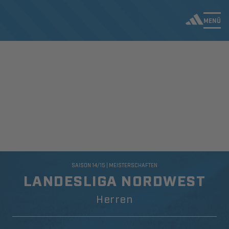
MENÜ
SAISON 14/15 | MEISTERSCHAFTEN
LANDESLIGA NORDWEST
Herren