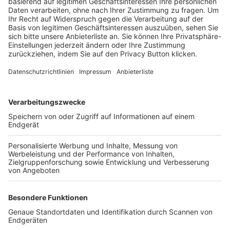
Trainerbörse
Login SpielPlus
FOLGE DEM BFV
TOP-VEREINE
TOP-PARTNER