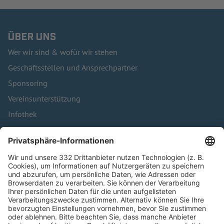
ÜBER UNS
Wer wir sind & wofür wir stehen
Geschäftsstellen und Ansprechpartner
Sponsoring
Vereinsunterstützung
Infothek
Kontakt
HÄUFIG BESUCHTE SEITEN
Pässe und Vereinswechsel
Trainerausbildung
Schulungsangebot Vereinsmitarbeiter
BFV-Geschäftsstellen