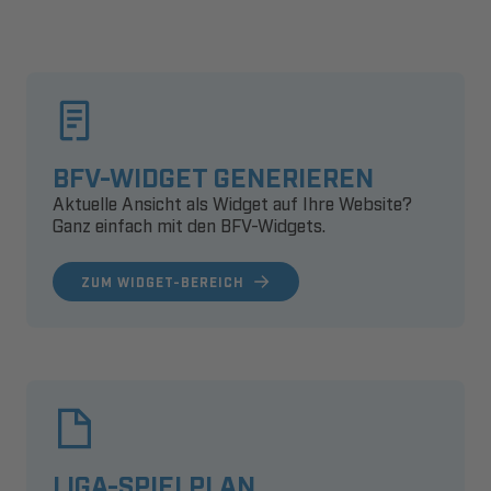
BFV-WIDGET GENERIEREN
Aktuelle Ansicht als Widget auf Ihre Website?
Ganz einfach mit den BFV-Widgets.
ZUM WIDGET-BEREICH
LIGA-SPIELPLAN