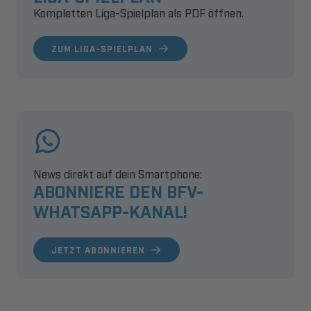
Kompletten Liga-Spielplan als PDF öffnen.
ZUM LIGA-SPIELPLAN
News direkt auf dein Smartphone:
ABONNIERE DEN BFV-
WHATSAPP-KANAL!
JETZT ABONNIEREN