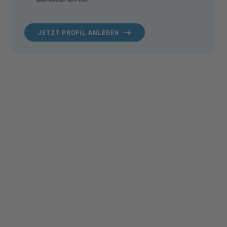
JETZT PROFIL ANLEGEN