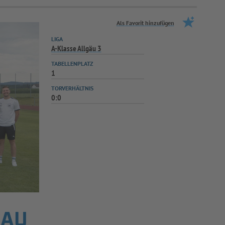
Als Favorit hinzufügen
LIGA
A-Klasse Allgäu 3
TABELLENPLATZ
1
TORVERHÄLTNIS
0:0
GAU