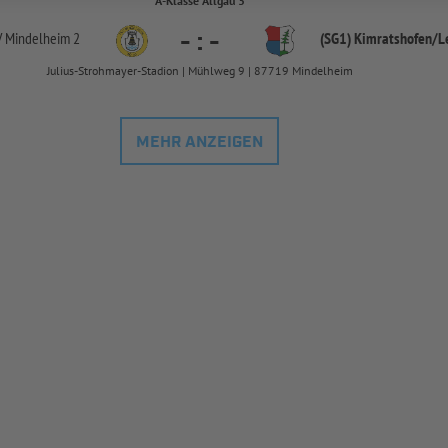
A-Klasse Allgäu 3
-
:
-
 Mindelheim 2
(SG1) Kimratshofen/
L
Julius-Strohmayer-Stadion | Mühlweg 9 | 87719 Mindelheim
MEHR ANZEIGEN