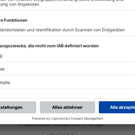
FS/H/K-FS/ALGÄU/1
SV Lenzfried 2
(SG) Kimratshofen 1 /
Abgesetzt
A-Klasse Allgäu 3
-
:
-
hofen/
Legau 2
(SG 2)TSV Altusried/
SV
TSV Legau Hauptplatz | Altusrieder Str. 47 | 87764 Legau
A-Klasse Allgäu 3
-
:
-
SV Oberegg 2
(SG1) Kimratshofen/
L
Sportgelände Oberegg | Raiffeisenstr. 7 | 87782 Unteregg
A-Klasse Allgäu 3
-
:
-
hofen/
Legau 2
TV Woringen 2
TSV Legau Hauptplatz | Altusrieder Str. 47 | 87764 Legau