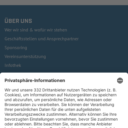
ÜBER UNS
Wer wir sind & wofür wir stehen
Geschäftsstellen und Ansprechpartner
Sponsoring
Vereinsunterstützung
Infothek
Kontakt
HÄUFIG BESUCHTE SEITEN
Pässe und Vereinswechsel
Trainerausbildung
Schulungsangebot Vereinsmitarbeiter
BFV-Geschäftsstellen