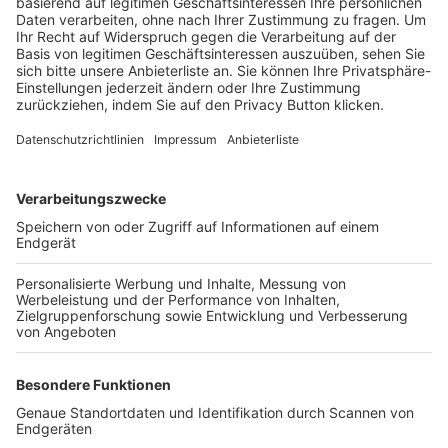
Trainerbörse
Login SpielPlus
FOLGE DEM BFV
TOP-VEREINE
TOP-PARTNER