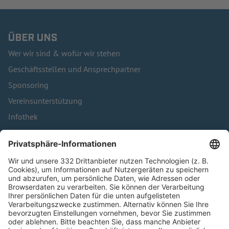
ÜBER UNS
Wer wir sind & wofür wir stehen
Geschäftsstellen und Ansprechpartner
Sponsoring
Vereinsunterstützung
Infothek
Kontakt
HÄUFIG BESUCHTE SEITEN
Pässe und Vereinswechsel
Trainerausbildung
Schulungsangebot Vereinsmitarbeiter
BFV-Geschäftsstellen