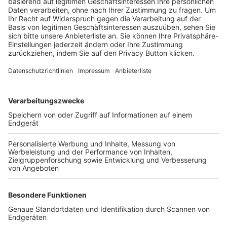
Trainerbörse
Login SpielPlus
FOLGE DEM BFV
TOP-VEREINE
TOP-PARTNER