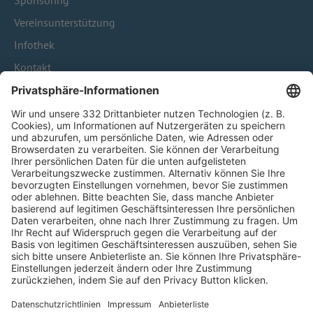
Sponsoring
Vereinsunterstützung
Infothek
Kontakt
HÄUFIG BESUCHTE SEITEN
Pässe und Vereinswechsel
Trainerausbildung
Schulungsangebot Vereinsmitarbeiter
BFV-Geschäftsstellen
Trainerbörse
Login SpielPlus
FOLGE DEM BFV