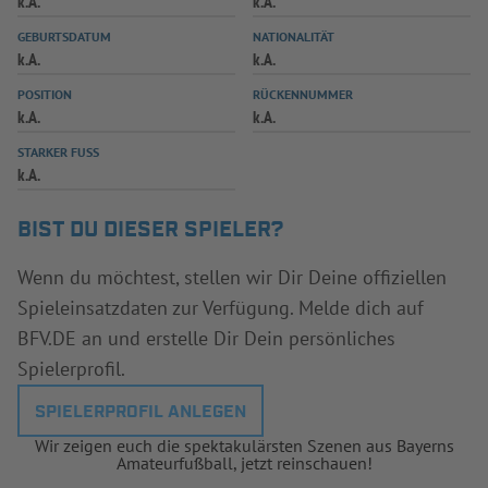
k.A.
k.A.
INFOTHEK
SPIELPLUS
GEBURTSDATUM
NATIONALITÄT
k.A.
k.A.
POSITION
RÜCKENNUMMER
k.A.
k.A.
STARKER FUSS
k.A.
BIST DU DIESER SPIELER?
Wenn du möchtest, stellen wir Dir Deine offiziellen
Spieleinsatzdaten zur Verfügung. Melde dich auf
BFV.DE an und erstelle Dir Dein persönliches
Spielerprofil.
SPIELERPROFIL ANLEGEN
Wir zeigen euch die spektakulärsten Szenen aus Bayerns
Amateurfußball, jetzt reinschauen!