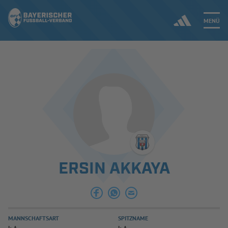
MENÜ
Jetzt einloggen
ERGEBNISSE & WETTBEWERBE
NEUIGKEITEN
SPIELBETRIEB & VERBANDSLEBEN
ERSIN AKKAYA
AUSBILDUNG & FÖRDERUNG
DER VERBAND
MANNSCHAFTSART
SPITZNAME