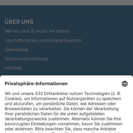
ÜBER UNS
Wer wir sind & wofür wir stehen
Geschäftsstellen und Ansprechpartner
Sponsoring
Vereinsunterstützung
Infothek
Kontakt
HÄUFIG BESUCHTE SEITEN
Pässe und Vereinswechsel
Trainerausbildung
Schulungsangebot Vereinsmitarbeiter
BFV-Geschäftsstellen