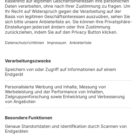
Trainerbörse
Login SpielPlus
FOLGE DEM BFV
TOP-VEREINE
TOP-PARTNER