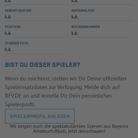
k.A.
k.A.
INFOTHEK
SPIELPLUS
GEBURTSDATUM
NATIONALITÄT
k.A.
k.A.
POSITION
RÜCKENNUMMER
k.A.
k.A.
STARKER FUSS
k.A.
BIST DU DIESER SPIELER?
Wenn du möchtest, stellen wir Dir Deine offiziellen
Spieleinsatzdaten zur Verfügung. Melde dich auf
BFV.DE an und erstelle Dir Dein persönliches
Spielerprofil.
SPIELERPROFIL ANLEGEN
Wir zeigen euch die spektakulärsten Szenen aus Bayerns
Amateurfußball, jetzt reinschauen!