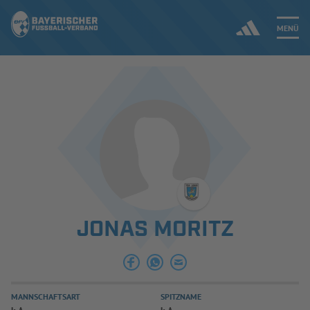
MENÜ
Jetzt einloggen
ERGEBNISSE & WETTBEWERBE
NEUIGKEITEN
SPIELBETRIEB & VERBANDSLEBEN
JONAS MORITZ
AUSBILDUNG & FÖRDERUNG
DER VERBAND
MANNSCHAFTSART
SPITZNAME