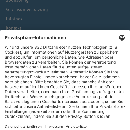
Sponsoring
Vereinsunterstützung
Infothek
Kontakt
HÄUFIG BESUCHTE SEITEN
Pässe und Vereinswechsel
Trainerausbildung
Schulungsangebot Vereinsmitarbeiter
BFV-Geschäftsstellen
Trainerbörse
Login SpielPlus
FOLGE DEM BFV