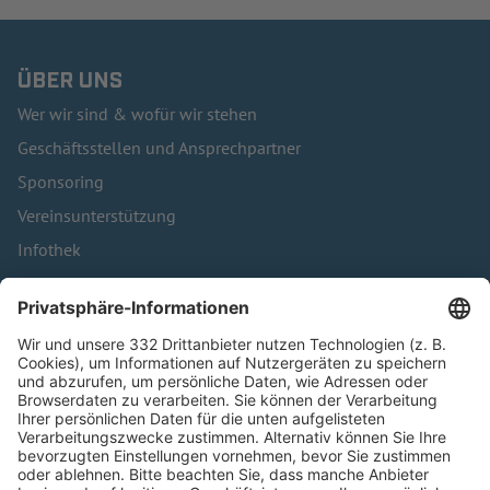
ÜBER UNS
Wer wir sind & wofür wir stehen
Geschäftsstellen und Ansprechpartner
Sponsoring
Vereinsunterstützung
Infothek
Kontakt
HÄUFIG BESUCHTE SEITEN
Pässe und Vereinswechsel
Trainerausbildung
Schulungsangebot Vereinsmitarbeiter
BFV-Geschäftsstellen