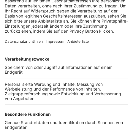
Trainerbörse
Login SpielPlus
FOLGE DEM BFV
TOP-VEREINE
TOP-PARTNER