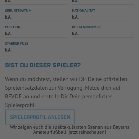
k.A.
k.A.
INFOTHEK
SPIELPLUS
GEBURTSDATUM
NATIONALITÄT
k.A.
k.A.
POSITION
RÜCKENNUMMER
k.A.
k.A.
STARKER FUSS
k.A.
BIST DU DIESER SPIELER?
Wenn du möchtest, stellen wir Dir Deine offiziellen
Spieleinsatzdaten zur Verfügung. Melde dich auf
BFV.DE an und erstelle Dir Dein persönliches
Spielerprofil.
SPIELERPROFIL ANLEGEN
Wir zeigen euch die spektakulärsten Szenen aus Bayerns
Amateurfußball, jetzt reinschauen!