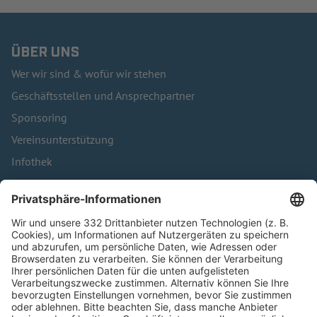
ÜBER UNS
Wer wir sind & wofür wir stehen
Geschäftsstellen und Ansprechpartner
Sponsoring
Vereinsunterstützung
Infothek
Kontakt
HÄUFIG BESUCHTE SEITEN
Pässe und Vereinswechsel
Trainerausbildung
Schulungsangebot Vereinsmitarbeiter
BFV-Geschäftsstellen