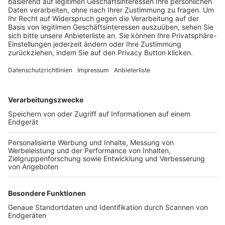
Trainerbörse
Login SpielPlus
FOLGE DEM BFV
TOP-VEREINE
TOP-PARTNER