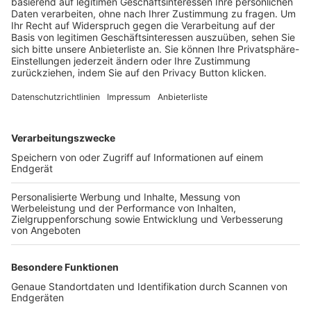
Trainerbörse
Login SpielPlus
FOLGE DEM BFV
TOP-VEREINE
TOP-PARTNER