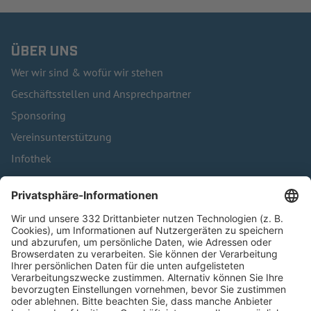
ÜBER UNS
Wer wir sind & wofür wir stehen
Geschäftsstellen und Ansprechpartner
Sponsoring
Vereinsunterstützung
Infothek
Kontakt
HÄUFIG BESUCHTE SEITEN
Pässe und Vereinswechsel
Trainerausbildung
Schulungsangebot Vereinsmitarbeiter
BFV-Geschäftsstellen