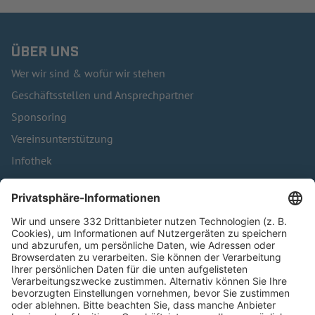
ÜBER UNS
Wer wir sind & wofür wir stehen
Geschäftsstellen und Ansprechpartner
Sponsoring
Vereinsunterstützung
Infothek
Kontakt
HÄUFIG BESUCHTE SEITEN
Pässe und Vereinswechsel
Trainerausbildung
Schulungsangebot Vereinsmitarbeiter
BFV-Geschäftsstellen