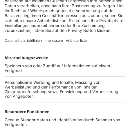
Trainerbörse
Login SpielPlus
FOLGE DEM BFV
TOP-VEREINE
TOP-PARTNER