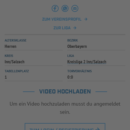
INFOTHEK
SPIELPLUS
ZUM VEREINSPROFIL
ZUR LIGA
ALTERSKLASSE
BEZIRK
Herren
Oberbayern
KREIS
LIGA
Inn/Salzach
Kreisliga 2 Inn/Salzach
TABELLENPLATZ
TORVERHÄLTNIS
1
0:0
VIDEO HOCHLADEN
Um ein Video hochzuladen musst du angemeldet
sein.