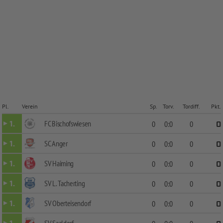
Pl.
Verein
Sp.
Torv.
Tordiff.
Pkt.
FC Bischofswiesen
1.
0
0:0
0
0
SC Anger
1.
0
0:0
0
0
SV Haiming
1.
0
0:0
0
0
SV L. Tacherting
1.
0
0:0
0
0
SV Oberteisendorf
1.
0
0:0
0
0