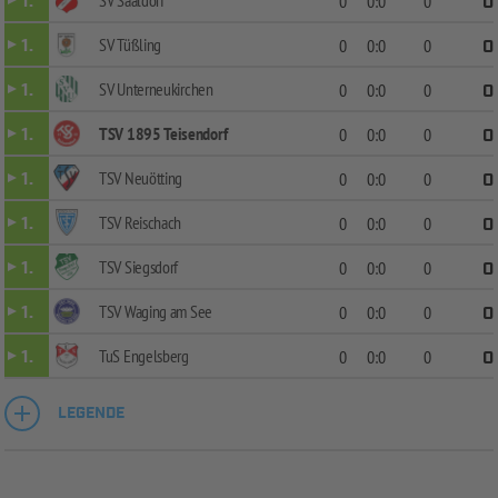
SV Saaldorf
1.
0
0:0
0
0
SV Tüßling
1.
0
0:0
0
0
SV Unterneukirchen
1.
0
0:0
0
0
TSV 1895 Teisendorf
1.
0
0:0
0
0
TSV Neuötting
1.
0
0:0
0
0
TSV Reischach
1.
0
0:0
0
0
TSV Siegsdorf
1.
0
0:0
0
0
TSV Waging am See
1.
0
0:0
0
0
TuS Engelsberg
1.
0
0:0
0
0
LEGENDE