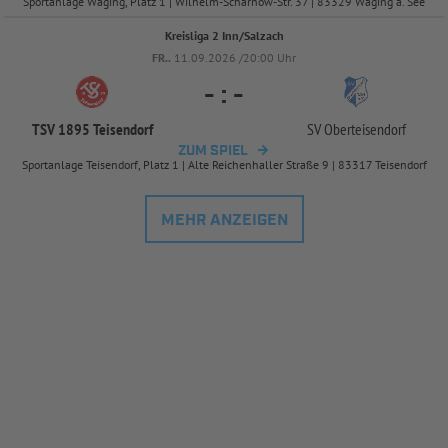
Sportanlage Waging, Platz 1 | Wilhelm-Scharnow-Str. 37 | 83329 Waging a. See
Kreisliga 2 Inn/Salzach
FR..
11.09.2026 /20:00 Uhr
-
:
-
TSV 1895 Teisendorf
SV Oberteisendorf
ZUM SPIEL
Sportanlage Teisendorf, Platz 1 | Alte Reichenhaller Straße 9 | 83317 Teisendorf
MEHR ANZEIGEN