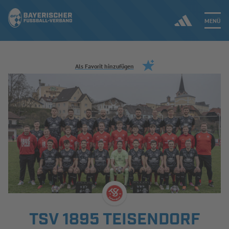
MENÜ
Jetzt einloggen
Als Favorit hinzufügen
ERGEBNISSE & WETTBEWERBE
NEUIGKEITEN
SPIELBETRIEB & VERBANDSLEBEN
AUSBILDUNG & FÖRDERUNG
DER VERBAND
TSV 1895 TEISENDORF