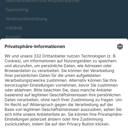
Geschäftsstellen und Ansprechpartner
Sponsoring
Vereinsunterstützung
Infothek
Kontakt
HÄUFIG BESUCHTE SEITEN
Pässe und Vereinswechsel
Trainerausbildung
Schulungsangebot Vereinsmitarbeiter
BFV-Geschäftsstellen
Trainerbörse
Login SpielPlus
FOLGE DEM BFV