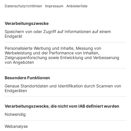
TOP-VEREINE
TOP-PARTNER
SFV
DFB
UEFA
FIFA