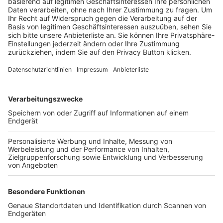
Trainerbörse
Login SpielPlus
FOLGE DEM BFV
TOP-VEREINE
TOP-PARTNER