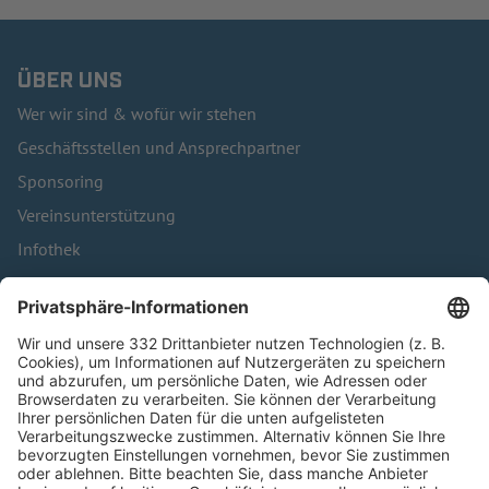
ÜBER UNS
Wer wir sind & wofür wir stehen
Geschäftsstellen und Ansprechpartner
Sponsoring
Vereinsunterstützung
Infothek
Kontakt
HÄUFIG BESUCHTE SEITEN
Pässe und Vereinswechsel
Trainerausbildung
Schulungsangebot Vereinsmitarbeiter
BFV-Geschäftsstellen