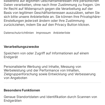
Trainerbörse
Login SpielPlus
FOLGE DEM BFV
TOP-VEREINE
TOP-PARTNER