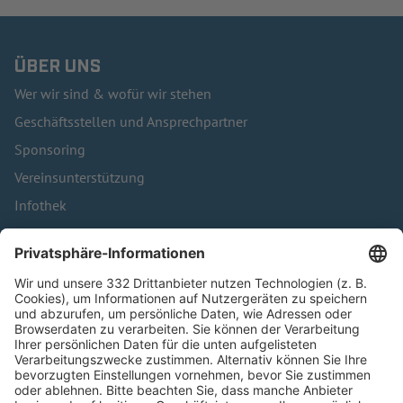
ÜBER UNS
Wer wir sind & wofür wir stehen
Geschäftsstellen und Ansprechpartner
Sponsoring
Vereinsunterstützung
Infothek
Kontakt
HÄUFIG BESUCHTE SEITEN
Pässe und Vereinswechsel
Trainerausbildung
Schulungsangebot Vereinsmitarbeiter
BFV-Geschäftsstellen