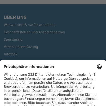
ÜBER UNS
Wer wir sind & wofür wir stehen
Geschäftsstellen und Ansprechpartner
Sponsoring
Vereinsunterstützung
Infothek
Kontakt
HÄUFIG BESUCHTE SEITEN
Pässe und Vereinswechsel
Trainerausbildung
Schulungsangebot Vereinsmitarbeiter
BFV-Geschäftsstellen