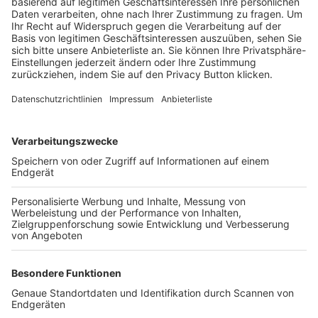
Trainerbörse
Login SpielPlus
FOLGE DEM BFV
TOP-VEREINE
TOP-PARTNER