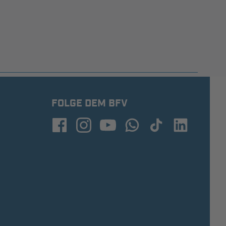
FOLGE DEM BFV