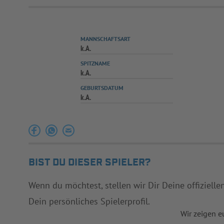
MANNSCHAFTSART
k.A.
SPITZNAME
k.A.
GEBURTSDATUM
k.A.
BIST DU DIESER SPIELER?
Wenn du möchtest, stellen wir Dir Deine offizielle
Dein persönliches Spielerprofil.
Wir zeigen e