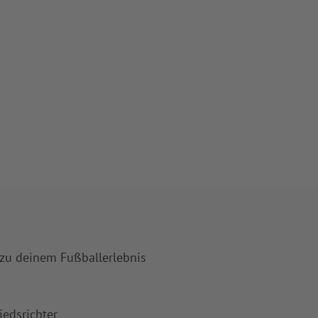
 zu deinem Fußballerlebnis
iedsrichter