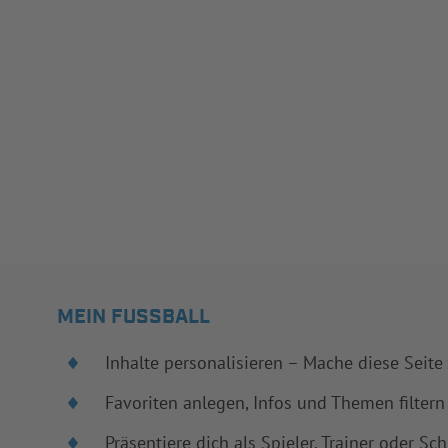
MEIN FUSSBALL
Inhalte personalisieren – Mache diese Seite
Favoriten anlegen, Infos und Themen filtern
Präsentiere dich als Spieler, Trainer oder Sch