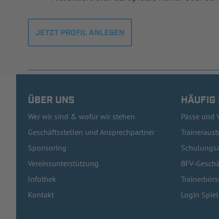
JETZT PROFIL ANLEGEN
ÜBER UNS
HÄUFIG
Wer wir sind & wofür wir stehen
Pässe und 
Geschäftsstellen und Ansprechpartner
Traineraus
Sponsoring
Schulungsa
Vereinsunterstützung
BFV-Geschä
Infothek
Trainerbörs
Kontakt
Login Spie