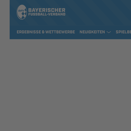
ERGEBNISSE & WETTBEWERBE
NEUIGKEITEN
SPIELB