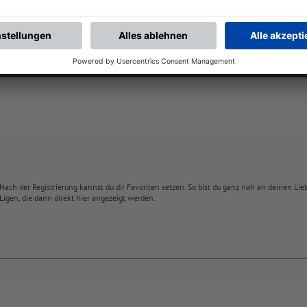
BONNIERE DEN BFV-WHATSAPP-KANAL!
Nach der Registrierung kannst du dir Favoriten setzen. So bist du ganz nah an deinen Li
Ligen, die dann direkt hier angezeigt werden.