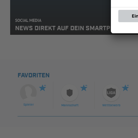
SOCIAL MEDIA
NEWS DIREKT AUF DEIN SMARTPHONE: A
FAVORITEN
Spieler
Mannschaft
Wettbewerb