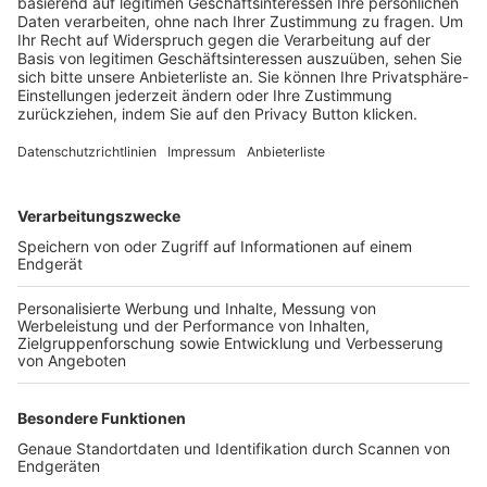
Trainerbörse
Login SpielPlus
FOLGE DEM BFV
TOP-VEREINE
TOP-PARTNER