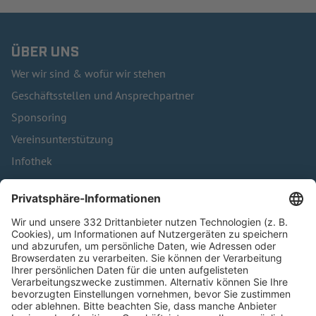
ÜBER UNS
Wer wir sind & wofür wir stehen
Geschäftsstellen und Ansprechpartner
Sponsoring
Vereinsunterstützung
Infothek
Kontakt
HÄUFIG BESUCHTE SEITEN
Pässe und Vereinswechsel
Trainerausbildung
Schulungsangebot Vereinsmitarbeiter
BFV-Geschäftsstellen