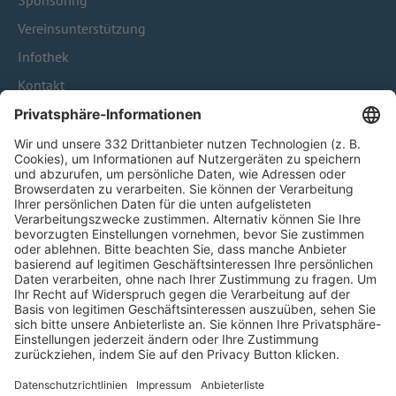
Sponsoring
Vereinsunterstützung
Infothek
Kontakt
HÄUFIG BESUCHTE SEITEN
Pässe und Vereinswechsel
Trainerausbildung
Schulungsangebot Vereinsmitarbeiter
BFV-Geschäftsstellen
Trainerbörse
Login SpielPlus
FOLGE DEM BFV