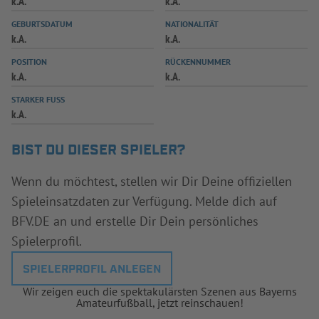
k.A.
k.A.
INFOTHEK
SPIELPLUS
GEBURTSDATUM
NATIONALITÄT
k.A.
k.A.
POSITION
RÜCKENNUMMER
k.A.
k.A.
STARKER FUSS
k.A.
BIST DU DIESER SPIELER?
Wenn du möchtest, stellen wir Dir Deine offiziellen
Spieleinsatzdaten zur Verfügung. Melde dich auf
BFV.DE an und erstelle Dir Dein persönliches
Spielerprofil.
SPIELERPROFIL ANLEGEN
Wir zeigen euch die spektakulärsten Szenen aus Bayerns
Amateurfußball, jetzt reinschauen!