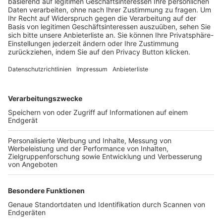
Trainerbörse
Login SpielPlus
FOLGE DEM BFV
TOP-VEREINE
TOP-PARTNER