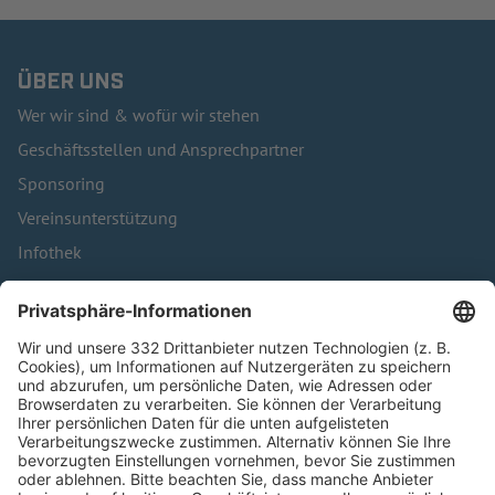
ÜBER UNS
Wer wir sind & wofür wir stehen
Geschäftsstellen und Ansprechpartner
Sponsoring
Vereinsunterstützung
Infothek
Kontakt
HÄUFIG BESUCHTE SEITEN
Pässe und Vereinswechsel
Trainerausbildung
Schulungsangebot Vereinsmitarbeiter
BFV-Geschäftsstellen