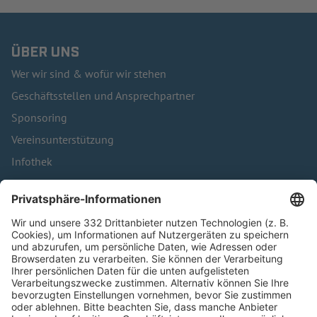
ÜBER UNS
Wer wir sind & wofür wir stehen
Geschäftsstellen und Ansprechpartner
Sponsoring
Vereinsunterstützung
Infothek
Kontakt
HÄUFIG BESUCHTE SEITEN
Pässe und Vereinswechsel
Trainerausbildung
Schulungsangebot Vereinsmitarbeiter
BFV-Geschäftsstellen