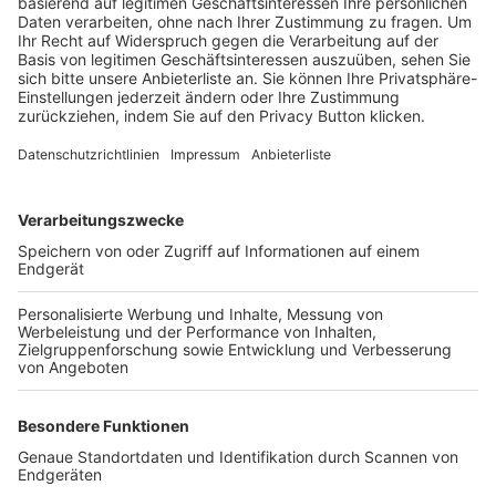
Trainerbörse
Login SpielPlus
FOLGE DEM BFV
TOP-VEREINE
TOP-PARTNER