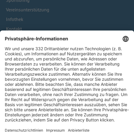
Sponsoring
Vereinsunterstützung
Infothek
Kontakt
HÄUFIG BESUCHTE SEITEN
Pässe und Vereinswechsel
Trainerausbildung
Schulungsangebot Vereinsmitarbeiter
BFV-Geschäftsstellen
Trainerbörse
Login SpielPlus
FOLGE DEM BFV