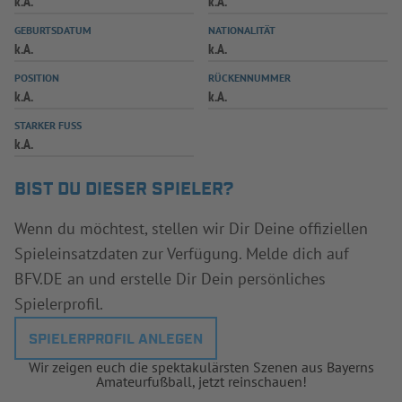
k.A.
k.A.
INFOTHEK
SPIELPLUS
GEBURTSDATUM
NATIONALITÄT
k.A.
k.A.
POSITION
RÜCKENNUMMER
k.A.
k.A.
STARKER FUSS
k.A.
BIST DU DIESER SPIELER?
Wenn du möchtest, stellen wir Dir Deine offiziellen
Spieleinsatzdaten zur Verfügung. Melde dich auf
BFV.DE an und erstelle Dir Dein persönliches
Spielerprofil.
SPIELERPROFIL ANLEGEN
Wir zeigen euch die spektakulärsten Szenen aus Bayerns
Amateurfußball, jetzt reinschauen!