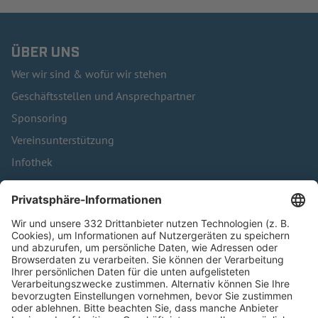
ÜBER UNS
Wer wir sind & wofür wir stehen
Geschäftsstellen und Ansprechpartner
Sponsoring
Vereinsunterstützung
Infothek
Kontakt
HÄUFIG BESUCHTE SEITEN
Pässe und Vereinswechsel
Trainerausbildung
Schulungsangebot Vereinsmitarbeiter
BFV-Geschäftsstellen