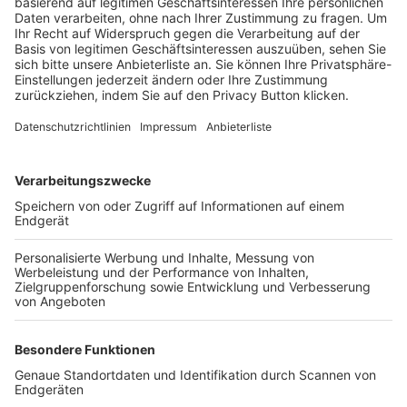
Trainerbörse
Login SpielPlus
FOLGE DEM BFV
TOP-VEREINE
TOP-PARTNER