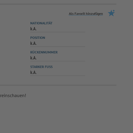
Als Favorit hinzufügen
NATIONALITÄT
k.A.
POSITION
k.A.
RÜCKENNUMMER
k.A.
STARKER FUSS
k.A.
 reinschauen!