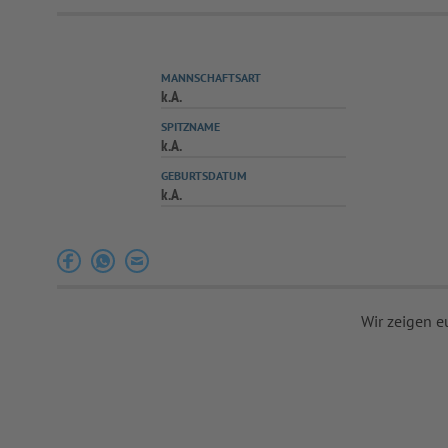
MANNSCHAFTSART
k.A.
SPITZNAME
k.A.
GEBURTSDATUM
k.A.
Wir zeigen e