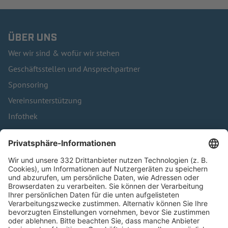
ÜBER UNS
Wer wir sind & wofür wir stehen
Geschäftsstellen und Ansprechpartner
Sponsoring
Vereinsunterstützung
Infothek
Kontakt
HÄUFIG BESUCHTE SEITEN
Pässe und Vereinswechsel
Trainerausbildung
Schulungsangebot Vereinsmitarbeiter
BFV-Geschäftsstellen