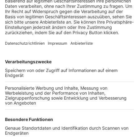
Trainerbörse
Login SpielPlus
FOLGE DEM BFV
TOP-VEREINE
TOP-PARTNER