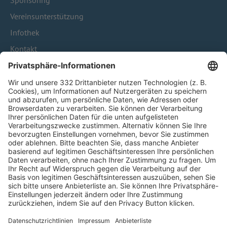
Sponsoring
Vereinsunterstützung
Infothek
Kontakt
HÄUFIG BESUCHTE SEITEN
Pässe und Vereinswechsel
Trainerausbildung
Schulungsangebot Vereinsmitarbeiter
BFV-Geschäftsstellen
Trainerbörse
Login SpielPlus
FOLGE DEM BFV