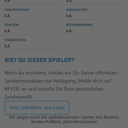
k.A.
k.A.
INFOTHEK
SPIELPLUS
GEBURTSDATUM
NATIONALITÄT
k.A.
k.A.
POSITION
RÜCKENNUMMER
k.A.
k.A.
STARKER FUSS
k.A.
BIST DU DIESER SPIELER?
Wenn du möchtest, stellen wir Dir Deine offiziellen
Spieleinsatzdaten zur Verfügung. Melde dich auf
BFV.DE an und erstelle Dir Dein persönliches
Spielerprofil.
SPIELERPROFIL ANLEGEN
Wir zeigen euch die spektakulärsten Szenen aus Bayerns
Amateurfußball, jetzt reinschauen!