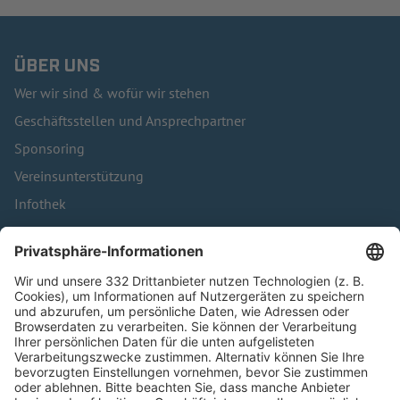
ÜBER UNS
Wer wir sind & wofür wir stehen
Geschäftsstellen und Ansprechpartner
Sponsoring
Vereinsunterstützung
Infothek
Kontakt
HÄUFIG BESUCHTE SEITEN
Pässe und Vereinswechsel
Trainerausbildung
Schulungsangebot Vereinsmitarbeiter
BFV-Geschäftsstellen