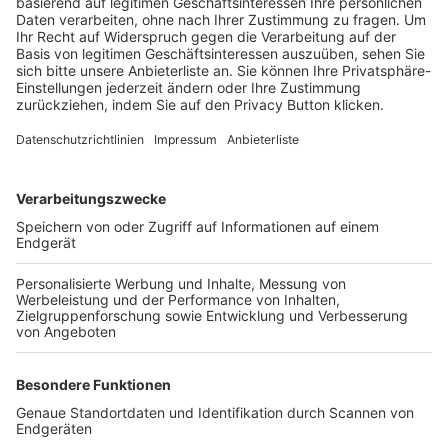
Trainerbörse
Login SpielPlus
FOLGE DEM BFV
TOP-VEREINE
TOP-PARTNER