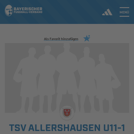
MENÜ
Jetzt einloggen
Als Favorit hinzufügen
ERGEBNISSE & WETTBEWERBE
NEUIGKEITEN
SPIELBETRIEB & VERBANDSLEBEN
AUSBILDUNG & FÖRDERUNG
DER VERBAND
TSV ALLERSHAUSEN U11-1