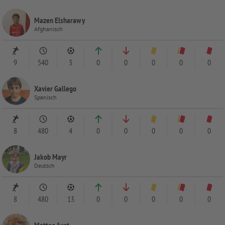
Mazen Elsharawy
Afghanisch
9
540
3
0
0
0
0
0
Xavier Gallego
Spanisch
8
480
4
0
0
0
0
0
Jakob Mayr
Deutsch
8
480
13
0
0
0
0
0
Matteo Aust