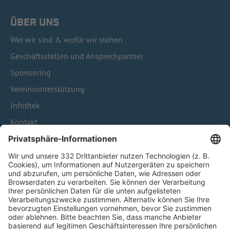
ÜBER UNS
Wer wir sind & wofür wir stehen
Geschäftsstellen und Ansprechpartner
Sponsoring
Vereinsunterstützung
Infothek
Kontakt
HÄUFIG BESUCHTE SEITEN
Pässe und Vereinswechsel
Trainerausbildung
Schulungsangebot Vereinsmitarbeiter
BFV-Geschäftsstellen