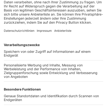
Trainerbörse
Login SpielPlus
FOLGE DEM BFV
TOP-VEREINE
TOP-PARTNER