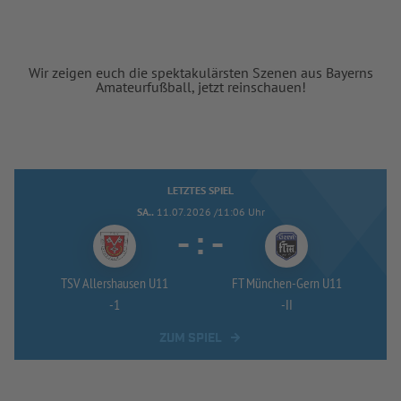
Wir zeigen euch die spektakulärsten Szenen aus Bayerns
Amateurfußball, jetzt reinschauen!
LETZTES SPIEL
SA..
11.07.2026 /11:06 Uhr
-
:
-
TSV Allershausen U11
FT München-
Gern U11
-
1
-
II
ZUM SPIEL