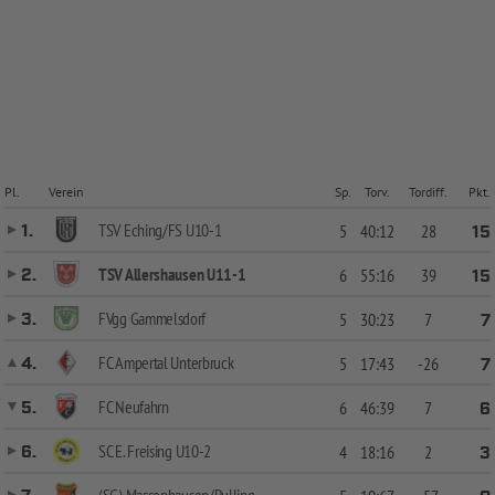
Pl.
Verein
Sp.
Torv.
Tordiff.
Pkt.
TSV Eching/FS U10-1
1.
5
40:12
28
15
TSV Allershausen U11-1
2.
6
55:16
39
15
FVgg Gammelsdorf
3.
5
30:23
7
7
FC Ampertal Unterbruck
4.
5
17:43
-26
7
FC Neufahrn
5.
6
46:39
7
6
SC E. Freising U10-2
6.
4
18:16
2
3
(SG) Massenhausen/Pulling