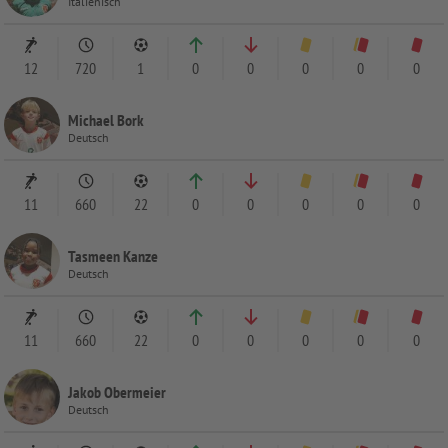
Italienisch
12
720
1
0
0
0
0
0
Michael Bork
Deutsch
11
660
22
0
0
0
0
0
Tasmeen Kanze
Deutsch
11
660
22
0
0
0
0
0
Jakob Obermeier
Deutsch