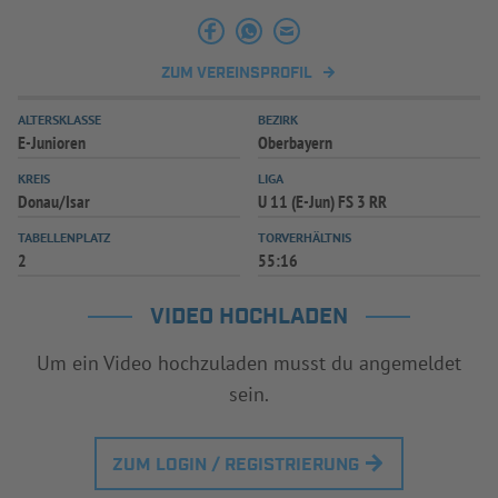
INFOTHEK
SPIELPLUS
ZUM VEREINSPROFIL
ALTERSKLASSE
BEZIRK
E-Junioren
Oberbayern
KREIS
LIGA
Donau/Isar
U 11 (E-Jun) FS 3 RR
TABELLENPLATZ
TORVERHÄLTNIS
2
55:16
VIDEO HOCHLADEN
Um ein Video hochzuladen musst du angemeldet
sein.
ZUM LOGIN / REGISTRIERUNG