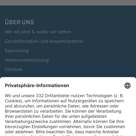
ÜBER UNS
Wer wir sind & wofür wir stehen
Geschäftsstellen und Ansprechpartner
Sponsoring
Vereinsunterstützung
Infothek
Kontakt
HÄUFIG BESUCHTE SEITEN
Pässe und Vereinswechsel
Trainerausbildung
Schulungsangebot Vereinsmitarbeiter
BFV-Geschäftsstellen