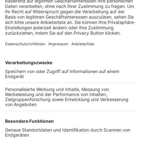
Trainerbörse
Login SpielPlus
FOLGE DEM BFV
TOP-VEREINE
TOP-PARTNER