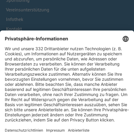
Sponsoring
Vereinsunterstützung
Infothek
Kontakt
HÄUFIG BESUCHTE SEITEN
Pässe und Vereinswechsel
Trainerausbildung
Schulungsangebot Vereinsmitarbeiter
BFV-Geschäftsstellen
Trainerbörse
Login SpielPlus
FOLGE DEM BFV