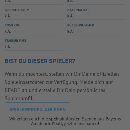
k.A.
k.A.
INFOTHEK
SPIELPLUS
GEBURTSDATUM
NATIONALITÄT
k.A.
k.A.
POSITION
RÜCKENNUMMER
k.A.
k.A.
STARKER FUSS
k.A.
BIST DU DIESER SPIELER?
Wenn du möchtest, stellen wir Dir Deine offiziellen
Spieleinsatzdaten zur Verfügung. Melde dich auf
BFV.DE an und erstelle Dir Dein persönliches
Spielerprofil.
SPIELERPROFIL ANLEGEN
Wir zeigen euch die spektakulärsten Szenen aus Bayerns
Amateurfußball, jetzt reinschauen!