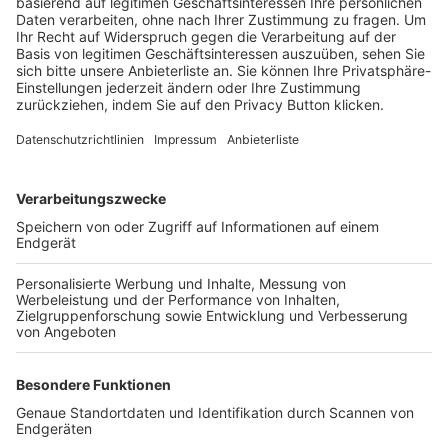
Trainerbörse
Login SpielPlus
FOLGE DEM BFV
TOP-VEREINE
TOP-PARTNER