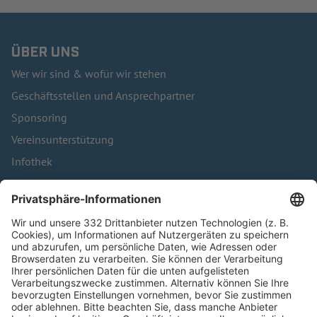
ÜBER UNS
Wer wir sind & wofür wir stehen
Geschäftsstellen und Ansprechpartner
Sponsoring
Vereinsunterstützung
Infothek
Kontakt
HÄUFIG BESUCHTE SEITEN
Pässe und Vereinswechsel
Trainerausbildung
Schulungsangebot Vereinsmitarbeiter
BFV-Geschäftsstellen