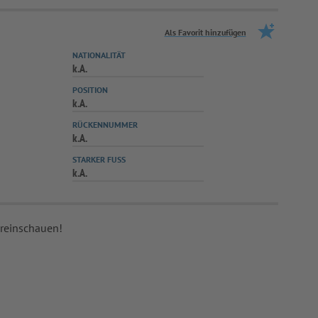
Als Favorit hinzufügen
NATIONALITÄT
k.A.
POSITION
k.A.
RÜCKENNUMMER
k.A.
STARKER FUSS
k.A.
 reinschauen!