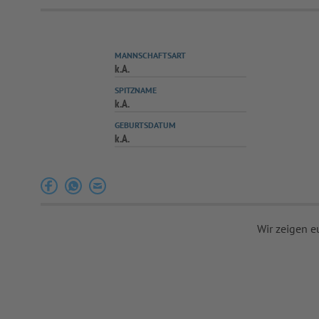
MANNSCHAFTSART
k.A.
SPITZNAME
k.A.
GEBURTSDATUM
k.A.
Wir zeigen e